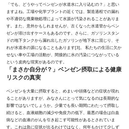
「でも、どうやってベンゼンが水道水に入り込むの？」と思い
ますよね。工場や化学プラントの近くでは、製造過程での漏れ
や不適切な廃棄物処理によって水源が汚染されることがありま
す。また、意外かもしれませんが、古くなった水道管からベン
ゼンが溶け出すケースもあるのです。さらに、ガソリンスタン
ドの地下タンクから漏れ出したガソリンが地下水に混じり、そ
れが水道水の源になることもあります[3]。 私たちの生活に欠か
せない車や工場の活動が、間接的に水の汚染につながっている
という皮肉な現実があるのです。
「まさか自分が？」ベンゼン摂取による健康
リスクの真実
ベンゼンを大量に摂取すると、めまいや頭痛などの症状が現れ
ることがありますが、みなさんにとって気になるのは長期的な
影響ではないでしょうか。少量でも長い期間にわたって摂取し
続けると、血液細胞の減少や免疫力の低下、最悪の場合は白血
病などの血液のがんを引き起こす可能性があるとされていま
す。これは急に症状が出るわけではなく、何年もかけて少しず