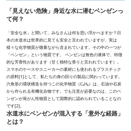
「見えない危険」身近な水に潜むベンゼンっ
て何？
「安全な水」と聞いて、みなさんは何を思い浮かべますか？日
本の水道水は世界的に見ても安全と言われていますが、実は
様々な化学物質が微量ながら含まれています。その中の一つが
「ベンゼン」という物質です。 ベンゼンは無色の液体で、特徴
的な芳香性があります（甘く独特な香りと言われています）。
スマホのケースやスニーカーの素材にも使われるプラスチック
の原料[1]として、私たちの身の回りの製品に関わっています。
六角形の環状構造を持つこの化学物質（C₆H₆）は、石油や石炭
から作られる有機化合物です。でも注意が必要なのは、このベ
ンゼンが発がん性物質として国際的に認められていることなの
です[2]。
水道水にベンゼンが混入する「意外な経路」
とは？