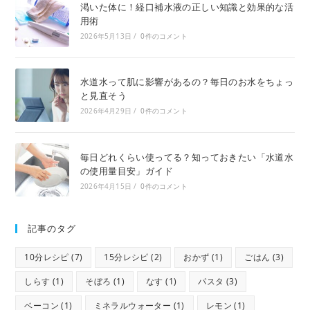
渇いた体に！経口補水液の正しい知識と効果的な活
用術
2026年5月13日
/
0件のコメント
水道水って肌に影響があるの？毎日のお水をちょっ
と見直そう
2026年4月29日
/
0件のコメント
毎日どれくらい使ってる？知っておきたい「水道水
の使用量目安」ガイド
2026年4月15日
/
0件のコメント
記事のタグ
10分レシピ
(7)
15分レシピ
(2)
おかず
(1)
ごはん
(3)
しらす
(1)
そぼろ
(1)
なす
(1)
パスタ
(3)
ベーコン
(1)
ミネラルウォーター
(1)
レモン
(1)