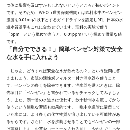
つ体に影響を及ぼすかもしれないというところが怖いポイント
です。そのため、WHO（世界保健機関）は飲料水中のベンゼン
濃度を0.01mg/L以下とするガイドラインを設定し[4]、日本の水
道水質基準もこれに合わせています。理科の実験で使う
「ppm」という単位で言うと、0.01ppmという極めて微量な値
です。
「自分でできる！」簡単ベンゼン対策で安全
な水を手に入れよう
「じゃあ、どうすれば安全な水が飲めるの？」という疑問に答
えましょう。市販の活性炭フィルター付き浄水器を使うこと
で、ベンゼンの多くを除去できます。浄水器を選ぶときは、除
去項目に「ベンゼン」と書かれているかチェックしてみましょ
う。また、朝一番の水道水は使わず、数十秒間水を流してから
使うという簡単な習慣も効果的です。一晩中水道管に滞留して
いた水には、より多くの化学物質が溶け出している可能性があ
るからです。さらに、水を沸騰させることでもベンゼンの一部
は蒸発します。お茶やコーヒーを入れる前に、やかんでしっか