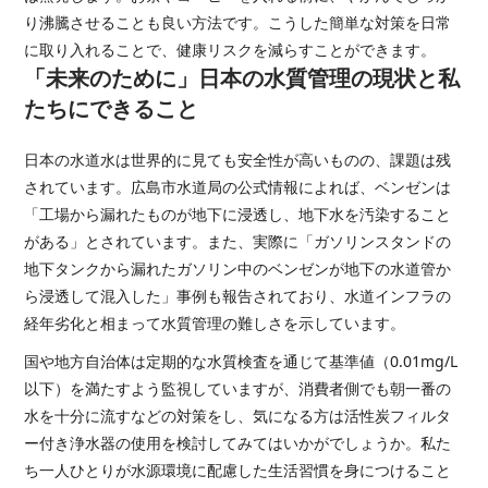
り沸騰させることも良い方法です。こうした簡単な対策を日常
に取り入れることで、健康リスクを減らすことができます。
「未来のために」日本の水質管理の現状と私
たちにできること
日本の水道水は世界的に見ても安全性が高いものの、課題は残
されています。広島市水道局の公式情報によれば、ベンゼンは
「工場から漏れたものが地下に浸透し、地下水を汚染すること
がある」とされています。また、実際に「ガソリンスタンドの
地下タンクから漏れたガソリン中のベンゼンが地下の水道管か
ら浸透して混入した」事例も報告されており、水道インフラの
経年劣化と相まって水質管理の難しさを示しています。
国や地方自治体は定期的な水質検査を通じて基準値（0.01mg/L
以下）を満たすよう監視していますが、消費者側でも朝一番の
水を十分に流すなどの対策をし、気になる方は活性炭フィルタ
ー付き浄水器の使用を検討してみてはいかがでしょうか。私た
ち一人ひとりが水源環境に配慮した生活習慣を身につけること