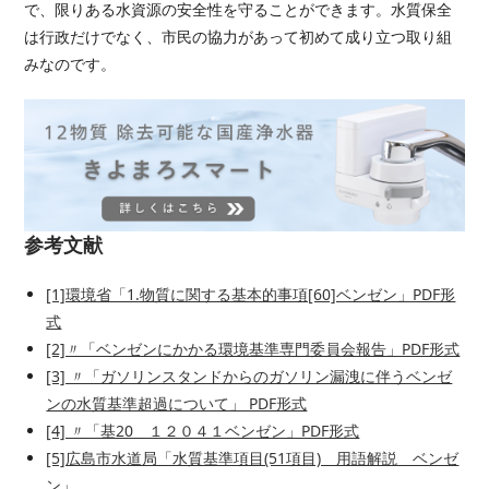
で、限りある水資源の安全性を守ることができます。水質保全
は行政だけでなく、市民の協力があって初めて成り立つ取り組
みなのです。
参考文献
[1]環境省「1.物質に関する基本的事項[60]ベンゼン」PDF形
式
[2]〃「ベンゼンにかかる環境基準専門委員会報告」PDF形式
[3] 〃「ガソリンスタンドからのガソリン漏洩に伴うベンゼ
ンの水質基準超過について」 PDF形式
[4] 〃「基20 １２０４１ベンゼン」PDF形式
[5]広島市水道局「水質基準項目(51項目) 用語解説 ベンゼ
ン」