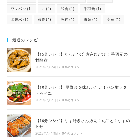
ワンパン
(1)
丼
(1)
和食
(1)
手羽元
(1)
水道水
(1)
煮物
(1)
豚肉
(1)
野菜
(1)
高菜
(1)
最近のレシピ
【15分レシピ】たった10分煮込むだけ！ 手羽元の
甘酢煮
2025年7月24日
/
0件のコメント
【10分レシピ】 夏野菜を味わいたい！ポン酢ラタ
トゥイユ
2025年7月21日
/
0件のコメント
【10分レシピ】なす好きさん必見！丸ごと！なすの
ピザ
2025年7月18日
/
0件のコメント