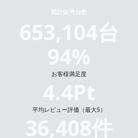
累計販売台数
653,104
台
94
%
お客様満足度
4.4
Pt
平均レビュー評価（最大5）
36,408
件